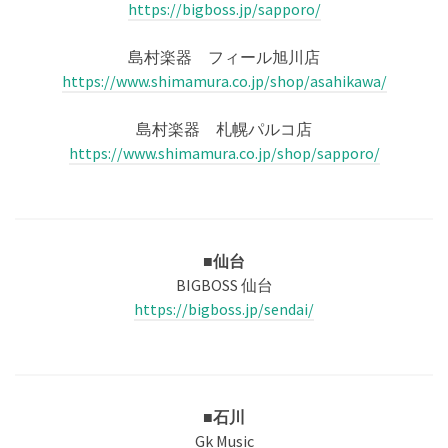
https://bigboss.jp/sapporo/
島村楽器 フィール旭川店
https://www.shimamura.co.jp/shop/asahikawa/
島村楽器 札幌パルコ店
https://www.shimamura.co.jp/shop/sapporo/
■仙台
BIGBOSS 仙台
https://bigboss.jp/sendai/
■石川
Gk Music